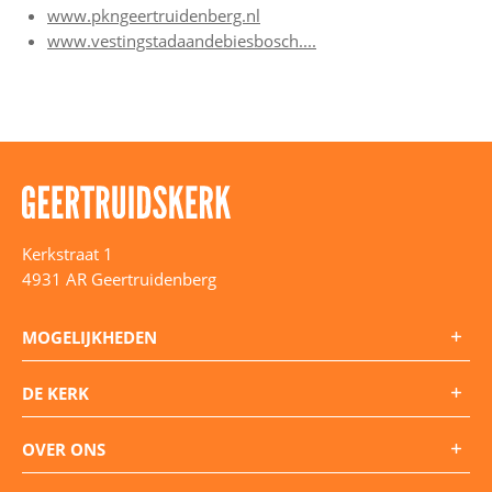
www.pkngeertruidenberg.nl
www.vestingstadaandebiesbosch....
Kerkstraat 1
4931 AR Geertruidenberg
MOGELIJKHEDEN
DE KERK
De Kerk
OVER ONS
De Geertruidskerk